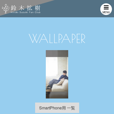
MENU
WALLPAPER
SmartPhone用 一覧