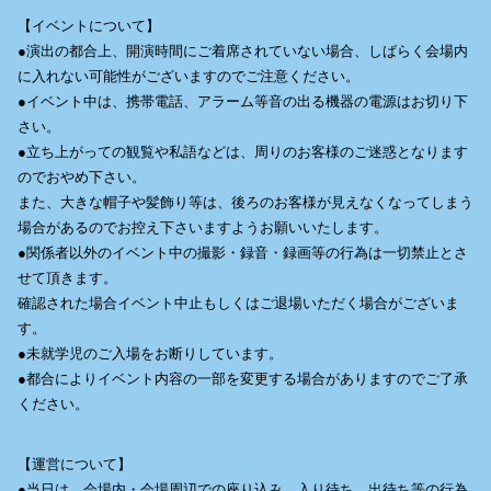
【イベントについて】
●演出の都合上、開演時間にご着席されていない場合、しばらく会場内
に入れない可能性がございますのでご注意ください。
●イベント中は、携帯電話、アラーム等音の出る機器の電源はお切り下
さい。
●立ち上がっての観覧や私語などは、周りのお客様のご迷惑となります
のでおやめ下さい。
また、大きな帽子や髪飾り等は、後ろのお客様が見えなくなってしまう
場合があるのでお控え下さいますようお願いいたします。
●関係者以外のイベント中の撮影・録音・録画等の行為は一切禁止とさ
せて頂きます。
確認された場合イベント中止もしくはご退場いただく場合がございま
す。
●未就学児のご入場をお断りしています。
●都合によりイベント内容の一部を変更する場合がありますのでご了承
ください。
【運営について】
●当日は、会場内・会場周辺での座り込み、入り待ち、出待ち等の行為