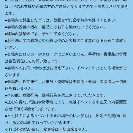
は、他のお客様や近隣の方のご迷惑となりますので一切禁止させて頂き
ます。
●会場内で発生したゴミは、放置せずに必ずお持ち帰りください。
●会場内設置の機材、備品にはお手を触れないでください。
●建物内は禁煙です。予めご了承ください。
●お手洗いでの着替えや化粧は他のお客様のご迷惑になるためご遠慮く
ださい。
●会場内にロッカーやクロークはございません。手荷物・貴重品の管理
は自己責任にてお願い致します。
●会場へのお問い合わせはお控え下さい。イベント中止となる場合がご
ざいます。
●会場内、外で発生した事故・盗難等は主催者・会場・出演者は一切責
任を負いません。
●その他、危険行為・迷惑行為を禁止させていただきます。
●止むを得ない理由や諸事情により、急遽イベントを中止又は内容変更
させて頂く場合がございます。
●不可抗力によるイベント中止の場合の払い戻しは、所定の期間内に限
り、所定の場所で行っていただきます。
それ以外の払い戻し、変更等は一切出来ません。